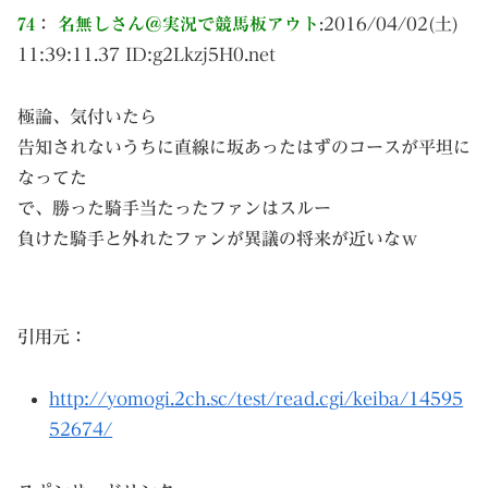
74
：
名無しさん＠実況で競馬板アウト
:
2016/04/02(土)
11:39:11.37 ID:
g2Lkzj5H0.net
極論、気付いたら
告知されないうちに直線に坂あったはずのコースが平坦に
なってた
で、勝った騎手当たったファンはスルー
負けた騎手と外れたファンが異議の将来が近いなｗ
引用元：
http://yomogi.2ch.sc/test/read.cgi/keiba/14595
52674/