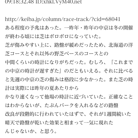
09:18:32.48 ID:
xhkLVyM40.net
http://keiba.jp/column/race-track/?cid=68041
ある程度の予兆はあった。一昨年・昨年の中京は冬の開催
が終わる頃には芝はボロボロになっていた。
芝が傷みやすい上に、路盤が緩めだったため、北海道の洋
芝コースとそれ以外の野芝ベースのコースとの
中間くらいの時計になりがちだった。むしろ、『これまで
の中京の時計が遅すぎた』のだともいえる。それに比べる
と先週の中京の芝の傷みは格段に少なかった。また芝の時
計は実際には昨年の夏あたりから
かなり速くなって他場の時計に近づいていた。正確なこと
はわからないが、たぶんバークを入れるなどの路盤
改良が段階的に行われていたはずで、それが1週間続いた
晴天で路盤が乾いた効果と相まって一気に現れた
んじゃないか、と思う。