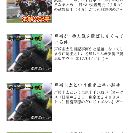
武豊、オールナイト日本ゴールドいろい
ろなまとめ 日本中央競馬会（ＪＲＡ）
の武豊騎手（４５）が２６日放送のニッ
ポン放送「武豊のオールナイトニッポン
ＧＯＬＤ」（後１０・０）でラジオパー
ソナリティーに初挑戦することが２２
日、分かった。騎手がＤＪ...
戸崎が1番人気を飛ばしまくって
戸崎圭太騎手
いる件
戸崎圭太注目記事何かと話題になってし
まう戸崎圭太1： 名無しさん＠実況で競
馬板アウト:2017/01/14(土)
15:06:23.62 ID:xuCYj1xe0.netマジ？
2： 名無しさん＠実況で競馬板アウ
ト:2017/01/14(土)...
戸崎圭太という東京上手い騎手
中央競馬騎手
戸崎圭太という東京上手い騎手【オーク
ス（日曜＝２２日、東京芝２４００メー
トル）稲富菜穂のだいじょばない】どう
も、ヴィクトリアマイルを“妄想予想”で
的中した稲富菜穂です（ドヤ）。やっぱ
り女のドロドロな戦いは、黒い部分を知
る女が制するんですよ、...