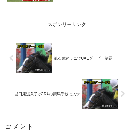
隔がないのに突っ込み、追い抜いたため
２頭に接触。また、その影...
スポンサーリンク
流石武豊ラニでUAEダービー制覇
岩田康誠息子がJRAの競馬学校に入学
コメント