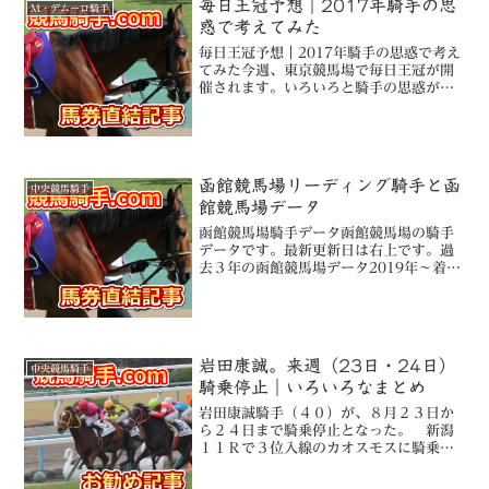
毎日王冠予想｜2017年騎手の思
M・デムーロ騎手
惑で考えてみた
毎日王冠予想｜2017年騎手の思惑で考え
てみた今週、東京競馬場で毎日王冠が開
催されます。いろいろと騎手の思惑があ
って面白い。デムーロ騎手と戸崎圭太騎
手リアルスティール過去３走天皇賞
（秋） デムーロ（７番人気２着）JC
ムーア（２番人気５着）...
函館競馬場リーディング騎手と函
中央競馬騎手
館競馬場データ
函館競馬場騎手データ函館競馬場の騎手
データです。最新更新日は右上です。過
去３年の函館競馬場データ2019年～着度
数上位10位横山武史騎手・ルメール騎手
は注目ですね※ ルメール騎手は複勝率
優秀53％過去３年の函館競馬場芝データ
2019年～着度...
岩田康誠。来週（23日・24日）
中央競馬騎手
騎乗停止｜いろいろなまとめ
岩田康誠騎手（４０）が、８月２３日か
ら２４日まで騎乗停止となった。 新潟
１１Ｒで３位入線のカオスモスに騎乗し
た際、残り１ハロン付近で前にいたジョ
ーオリオン、デンファレの間に十分な間