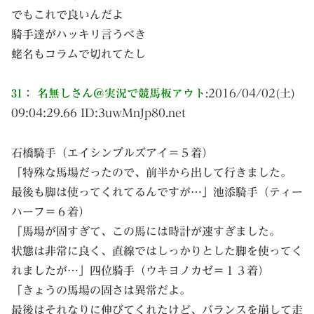
でもこれで良いんだよ
騎手達がハッキリ言うべき
蛯名もコラムで切れてたし
31
：
名無しさん＠実況で競馬板アウト
:
2016/04/02(土)
09:04:29.66 ID:
3uwMnJp80.net
石橋騎手（エイシンブルズアイ＝５着）
「特殊な馬場だったので、前半から出して行きました。
最後も脚は使ってくれてるんですが…」池添騎手（ティー
ハーフ＝６着）
「馬場が固すぎて、この馬には時計が速すぎました。
状態は非常に良く、直線ではしっかりとした脚を使ってく
れましたが…」四位騎手（ウキヨノカゼ＝１３着）
「きょうの馬場の固さは異常だよ。
最後はそれなりに伸びてくれたけど、バランスを崩して走