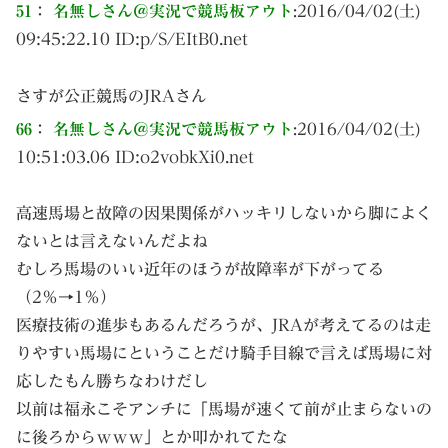
51
：
名無しさん＠実況で競馬板アウト
:
2016/04/02(土)
09:45:22.10 ID:
p/S/EItB0.net
さすが公正競馬のJRAさん
66
：
名無しさん＠実況で競馬板アウト
:
2016/04/02(土)
10:51:03.06 ID:
o2vobkXi0.net
高速馬場と故障の因果関係がハッキリしないから脚によく
ないとは言えないんだよね
むしろ馬場のいい近年のほうが故障率が下がってる
（2％→1％）
医療技術の進歩もあるんだろうが、JRAが考えてるのは走
りやすい馬場にということだけ騎手目線で言えば馬場に対
応したもん勝ちなわけだし
以前は福永こそアンチに「馬場が速くて前が止まらないの
に後ろからｗｗｗ」とか叩かれてたな