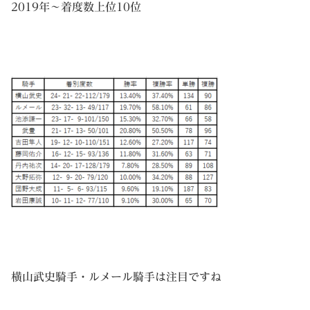
2019年～着度数上位10位
横山武史騎手・ルメール騎手
は注目ですね