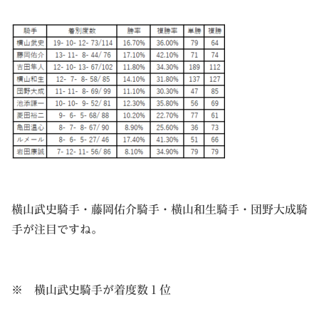
横山武史騎手・藤岡佑介騎手・横山和生騎手・団野大成騎
手
が注目ですね。
※ 横山武史騎手が着度数１位