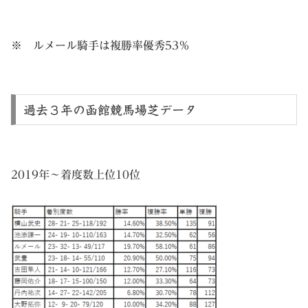
※ ルメール騎手は複勝率優秀53％
過去３年の函館競馬場芝データ
2019年～着度数上位10位