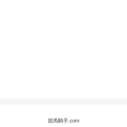
競馬騎手.com