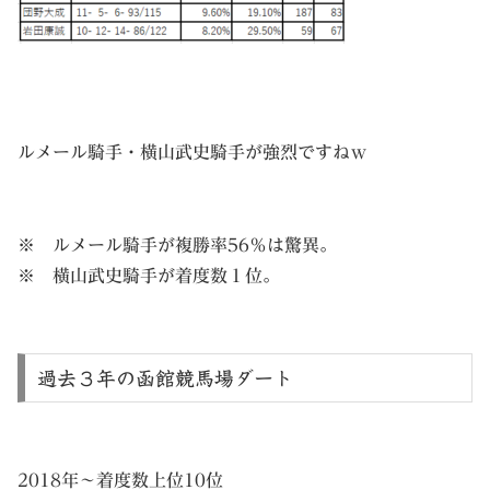
ルメール騎手・横山武史騎手
が強烈ですねｗ
※ ルメール騎手が複勝率56％は驚異。
※ 横山武史騎手が着度数１位。
過去３年の函館競馬場ダート
2018年～着度数上位10位