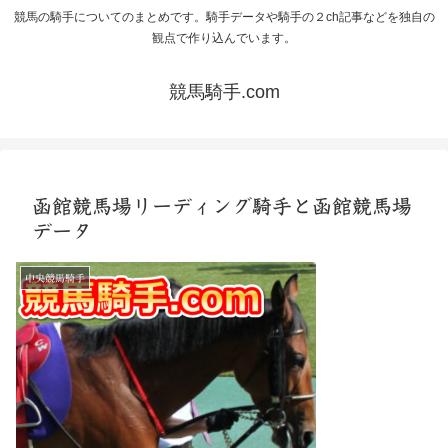
競馬の騎手についてのまとめです。騎手データや騎手の２ch記事などを独自の
観点で作り込んでいます。
競馬騎手.com
函館競馬場リーディング騎手と函館競馬場
データ
中央競馬騎手