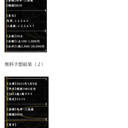
無料予想結果（２）