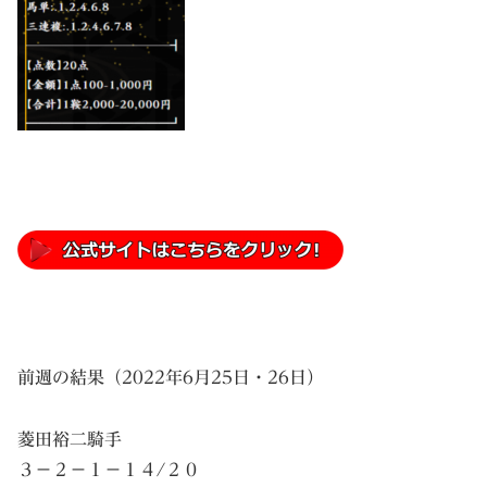
前週の結果（2022年6月25日・26日）
菱田裕二騎手
３－２－１－１４/２０