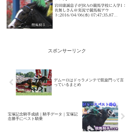
岩田康誠息子がJRAの競馬学校に入学1：
名無しさん＠実況で競馬板アウ
ト:2016/04/06(水) 07:47:35.87
ID:tAvO4zTa0.netイケメンワロタｗｗ
ｗｗｗｗｗｗｗ39： 名無しさん＠実況で
競馬板アウト:2016/...
スポンサーリンク
デムーロはドゥラメンテで凱旋門って言
っているまとめ
宝塚記念騎手成績｜騎手データ｜宝塚記
念勝手にベスト騎乗