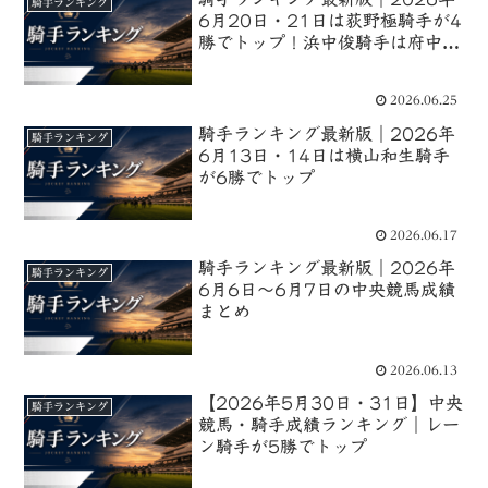
騎手ランキング
6月20日・21日は荻野極騎手が4
勝でトップ！浜中俊騎手は府中牝
馬Sも制覇
2026.06.25
騎手ランキング最新版｜2026年
騎手ランキング
6月13日・14日は横山和生騎手
が6勝でトップ
2026.06.17
騎手ランキング最新版｜2026年
騎手ランキング
6月6日〜6月7日の中央競馬成績
まとめ
2026.06.13
【2026年5月30日・31日】中央
騎手ランキング
競馬・騎手成績ランキング｜レー
ン騎手が5勝でトップ