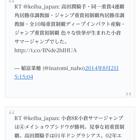
RT @keiba_japan: 高田潤騎手・同一重賞4連覇
角居勝彦調教師・ジャンプ重賞初制覇角居勝彦調
教師・全10場重賞制覇ディープインパクト産駒・
ジャンプ重賞初制覇 色々な快挙が生まれた小倉
サマージャンプでした。
http://t.co/BNde2hIHUA
— 稲富菜穂 (@inatomi_naho)
2014年8月2日
5:15:04
RT @keiba_japan: 小倉8R小倉サマージャンプ
は④メイショウブシドウが勝利。見事な初重賞制
覇。高田潤騎手は01年ドングラシアス、02年エ