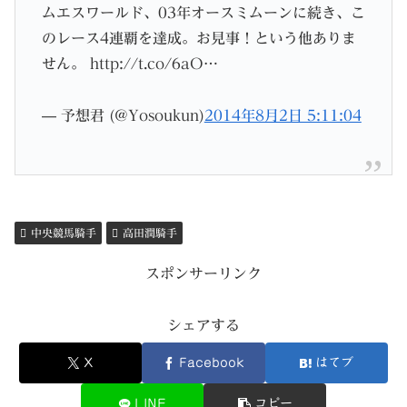
ムエスワールド、03年オースミムーンに続き、こ
のレース4連覇を達成。お見事！という他ありま
せん。 http://t.co/6aO…
— 予想君 (@Yosoukun)
2014年8月2日 5:11:04
中央競馬騎手
高田潤騎手
スポンサーリンク
シェアする
X
Facebook
はてブ
LINE
コピー