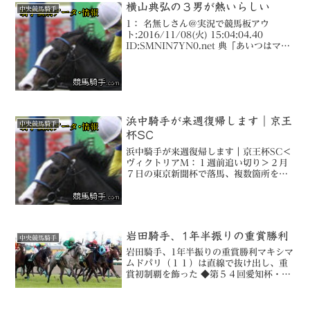
のＧ１、凱旋門賞（１０月...
横山典弘の３男が熱いらしい
中央競馬騎手
1： 名無しさん＠実況で競馬板アウ
ト:2016/11/08(火) 15:04:04.40
ID:SMNIN7YN0.net 典「あいつはマジ
で“ヤバい”から覚えとけ。恐らく、相当
なもんになる」 3： 名無しさん＠実況で
競馬板アウト:2016...
浜中騎手が来週復帰します｜京王
中央競馬騎手
杯SC
浜中騎手が来週復帰します｜京王杯SC＜
ヴィクトリアＭ：１週前追い切り＞２月
７日の東京新聞杯で落馬、複数箇所を骨
折して休養中の浜中俊騎手（２７）が４
日、栗東で約３カ月ぶりに調教に騎乗し
た。ヴィクトリアＭ（Ｇ１、芝１６００
メートル、１５日＝東京...
岩田騎手、1年半振りの重賞勝利
中央競馬騎手
岩田騎手、1年半振りの重賞勝利マキシマ
ムドパリ（１１）は直線で抜け出し、重
賞初制覇を飾った ◆第５４回愛知杯・Ｇ
３（１４日・芝２０００メートル、中京
競馬場、稍重） 牝馬限定のＧ３・第５
４回愛知杯が１４日、中京競馬場で行わ