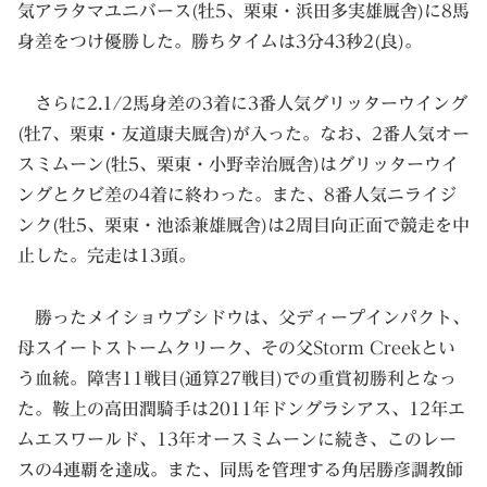
気アラタマユニバース(牡5、栗東・浜田多実雄厩舎)に8馬
身差をつけ優勝した。勝ちタイムは3分43秒2(良)。
さらに2.1/2馬身差の3着に3番人気グリッターウイング
(牡7、栗東・友道康夫厩舎)が入った。なお、2番人気オー
スミムーン(牡5、栗東・小野幸治厩舎)はグリッターウイ
ングとクビ差の4着に終わった。また、8番人気ニライジ
ンク(牡5、栗東・池添兼雄厩舎)は2周目向正面で競走を中
止した。完走は13頭。
勝ったメイショウブシドウは、父ディープインパクト、
母スイートストームクリーク、その父Storm Creekとい
う血統。障害11戦目(通算27戦目)での重賞初勝利となっ
た。鞍上の高田潤騎手は2011年ドングラシアス、12年エ
ムエスワールド、13年オースミムーンに続き、このレー
スの4連覇を達成。また、同馬を管理する角居勝彦調教師