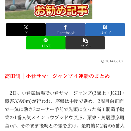
X
Facebook
はてブ
LINE
コピー
2014.08.02
高田潤｜小倉サマージャンプ４連覇のまとめ
2日、小倉競馬場で小倉サマージャンプ(3歳上・JGIII・
障害3390m)が行われ、序盤は中団で進め、2周目向正面
で一気に動き3コーナー手前で先頭に立った高田潤騎手騎
乗の1番人気メイショウブシドウ(牡5、栗東・角居勝彦厩
舎)が、そのまま後続との差を広げ、最終的に2着の6番人