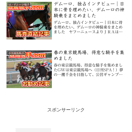
デムーロ、独占インタビュー｜日
れ、１番人気のマキシ...
M・デムーロ騎手
本に骨を埋めたい、デムーロの神
騎乗をまとめました
デムーロ、独占インタビュー｜日本に骨
を埋めたい、デムーロの神騎乗をまとめ
ました ヤフーニュースよりＪＲＡは６
日、１５年度の調教師・騎手免許試験要
領を発表した。新規騎手の項目には昨年
に引き続き「外国の騎手免許を受けてい
る者を含む」という文言が...
春の東京競馬場、得意な騎手を集
中央競馬騎手
めました
春の東京競馬場、得意な騎手を集めまし
たGWは東京競馬場へ（日刊SPA！）夢
の一攫千金を目指して、公営ギャンブル
の達人たちに必勝法を聞いてみた。競
馬、競輪、ボートレースを徹底攻略し
て、黄金週間を正真正銘の“黄金週間”に
してみよう！【競馬】天皇...
スポンサーリンク