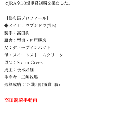
はJRA全10場重賞制覇を果たした。
【勝ち馬プロフィール】
◆メイショウブシドウ(牡5)
騎手：高田潤
厩舎：栗東・角居勝彦
父：ディープインパクト
母：スイートストームクリーク
母父：Storm Creek
馬主：松本好雄
生産者：三嶋牧場
通算成績：27戦7勝(重賞1勝)
高田潤騎手動画