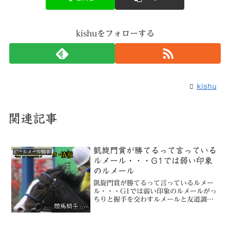
kishuをフォローする
kishu
関連記事
凱旋門賞が勝てるって言っている
C・ルメール騎手
ルメール・・・G1では弱い印象
のルメール
凱旋門賞が勝てるって言っているルメー
ル・・・G1では弱い印象のルメールがっ
ちりと握手を交わすルメールと友道調教
師。世界制覇を誓い合った◆凱旋門賞・
Ｇ１（１０月２日・芝２４００メート
ル、仏シャンティイ競馬場）世界最高峰