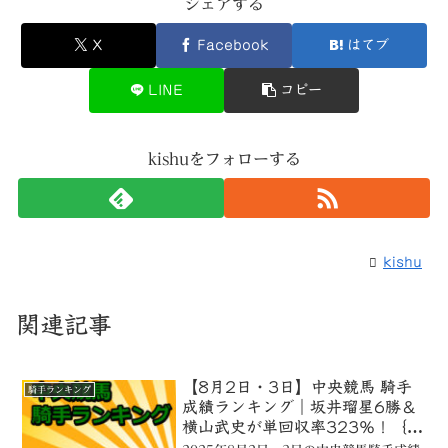
シェアする
X
Facebook
はてブ
LINE
コピー
kishuをフォローする
kishu
関連記事
【8月2日・3日】中央競馬 騎手
騎手ランキング
成績ランキング｜坂井瑠星6勝＆
横山武史が単回収率323％！｛競
馬騎手.com｝