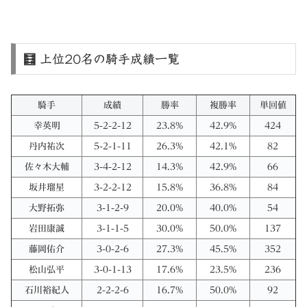
🧮 上位20名の騎手成績一覧
騎手
成績
勝率
複勝率
単回値
幸英明
5-2-2-12
23.8%
42.9%
424
丹内祐次
5-2-1-11
26.3%
42.1%
82
佐々木大輔
3-4-2-12
14.3%
42.9%
66
坂井瑠星
3-2-2-12
15.8%
36.8%
84
大野拓弥
3-1-2-9
20.0%
40.0%
54
岩田康誠
3-1-1-5
30.0%
50.0%
137
藤岡佑介
3-0-2-6
27.3%
45.5%
352
松山弘平
3-0-1-13
17.6%
23.5%
236
石川裕紀人
2-2-2-6
16.7%
50.0%
92