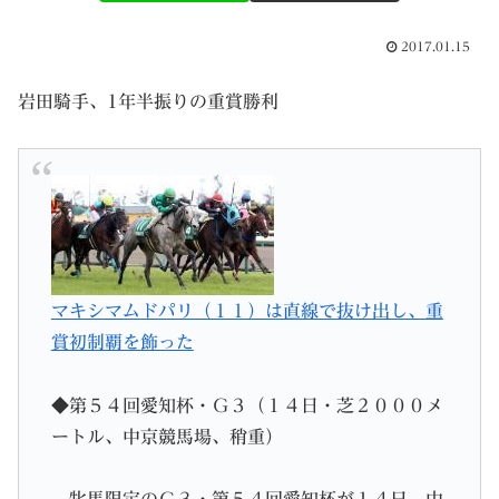
2017.01.15
岩田騎手、1年半振りの重賞勝利
マキシマムドパリ（１１）は直線で抜け出し、重
賞初制覇を飾った
◆第５４回愛知杯・Ｇ３（１４日・芝２０００メ
ートル、中京競馬場、稍重）