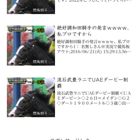
です。2022年どうしたっていうぐらい成
績が平場で勝率が５％ぐらい低下してい
るまだ重賞で２勝しかしていない重賞で
勝率１５％ぐらい低下している
(adsbygoogle =...
絶好調和田騎手の発言ｗｗｗｗ、
中央競馬騎手
私プロですから
絶好調和田騎手の発言ｗｗｗｗ、私プロ
ですから1： 名無しさん＠実況で競馬板
アウト:2016/06/21(火) 15:29:13.56
ID:qLlsmJph0.net
流石武豊ラニでUAEダービー制
中央競馬騎手
覇
流石武豊ラニでUAEダービー制覇＜ＵＡ
Ｅダービー＞◇２６日＝メイダン◇Ｇ２
◇ダート１９００メートル◇３歳◇出走
７頭◇１着賞金１２０万ドル（約１億３
８００万円）ＵＡＥダービー（Ｇ２、ダ
ート１９００メートル）に出走したラニ
（牡３、松永幹）は重賞...