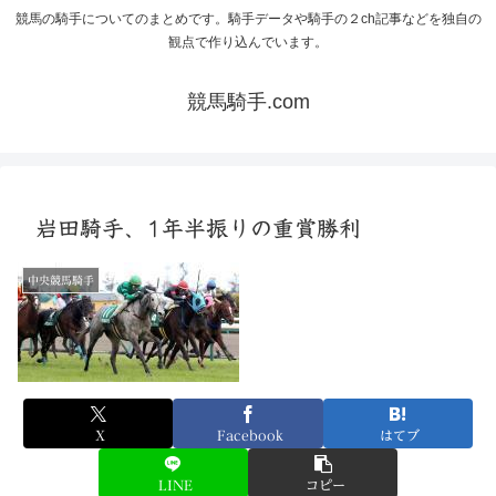
競馬の騎手についてのまとめです。騎手データや騎手の２ch記事などを独自の
観点で作り込んでいます。
競馬騎手.com
岩田騎手、1年半振りの重賞勝利
中央競馬騎手
X
Facebook
はてブ
LINE
コピー