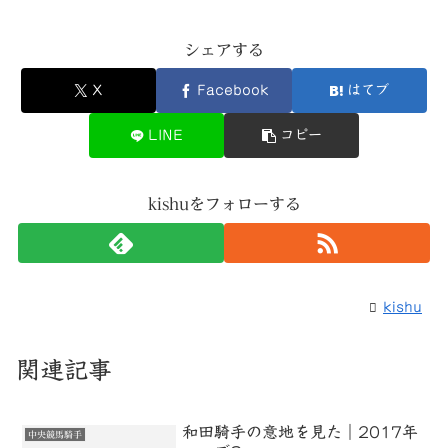
シェアする
X
Facebook
はてブ
LINE
コピー
kishuをフォローする
kishu
関連記事
和田騎手の意地を見た｜2017年
中央競馬騎手