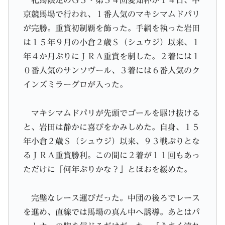
牝馬限定のＧ３・第５４回愛知杯が１４日、中
京競馬場で行われ、１番人気のマキシマムドパリ
が完勝。重賞初制覇を飾った。手綱を執った岩田
は１５年９月の小倉２歳Ｓ（シュウジ）以来、１
年４か月ぶりにＪＲＡ重賞を制した。２着には１
０番人気のサンソヴール、３着には６番人気のク
インズミラーグロが入った。
マキシマムドパリが先頭でゴールを駆け抜ける
と、岩田は静かに喜びをかみしめた。自身、１５
年小倉２歳Ｓ（シュウジ）以来、９３戦ぶりとな
るＪＲＡ重賞勝利。この間に２着が１１回もあっ
ただけに「何年ぶりかな？」とほおを緩めた。
完璧なレース運びだった。中団の後ろでレース
を進め、直線では馬場の真ん中へ誘導。あとはパ