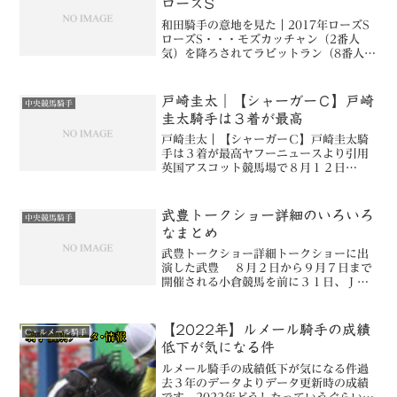
ローズS
和田騎手の意地を見た｜2017年ローズS
ローズS・・・モズカッチャン（2番人
気）を降ろされてラビットラン（8番人
気）ローズS2017年結果1着 ラビットラ
ン 和田竜二（8番人気1着）2着 カワ
キタエンカ 横山典弘（6番人気2着）3
戸崎圭太｜【シャーガーＣ】戸崎
中央競馬騎手
着 リスク...
圭太騎手は３着が最高
戸崎圭太｜【シャーガーＣ】戸崎圭太騎
手は３着が最高ヤフーニュースより引用
英国アスコット競馬場で８月１２日
（土）に開催された世界騎手招待競走
「シャーガーカップ」に戸崎圭太騎手
（３７歳）＝美浦・田島俊明厩舎＝が初
武豊トークショー詳細のいろいろ
中央競馬騎手
出場し、５レースに騎乗して３着が...
なまとめ
武豊トークショー詳細トークショーに出
演した武豊 ８月２日から９月７日まで
開催される小倉競馬を前に３１日、ＪＲ
博多駅前広場で「駅前ＫＥＩＢＡ～２０
１４年夏～」が行われた。 この日は小
倉競馬場の重賞を４勝して“玄界灘の風雲
【2022年】ルメール騎手の成績
C・ルメール騎手
児”と呼ばれたメイシ...
低下が気になる件
ルメール騎手の成績低下が気になる件過
去３年のデータよりデータ更新時の成績