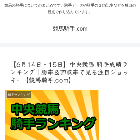
競馬の騎手についてのまとめです。騎手データや騎手の２ch記事などを独自の
観点で作り込んでいます。
競馬騎手.com
【6月14日・15日】中央競馬 騎手成績ラ
ンキング｜勝率＆回収率で見る注目ジョッ
キー【競馬騎手.com】
騎手ランキング