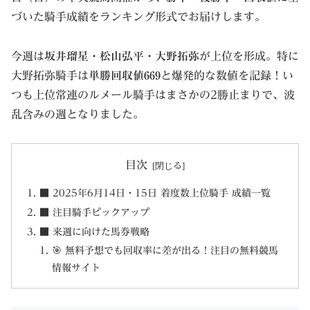
づいた騎手成績をランキング形式でお届けします。
今週は
坂井瑠星・松山弘平・大野拓弥
が上位を形成。特に
大野拓弥騎手は
単勝回収値669
と爆発的な数値を記録！い
つも上位常連のルメール騎手はまさかの2勝止まりで、波
乱含みの週となりました。
目次
■ 2025年6月14日・15日 着度数上位騎手 成績一覧
■ 注目騎手ピックアップ
■ 来週に向けた馬券戦略
🎯 無料予想でも回収率に差が出る！注目の無料競馬
情報サイト