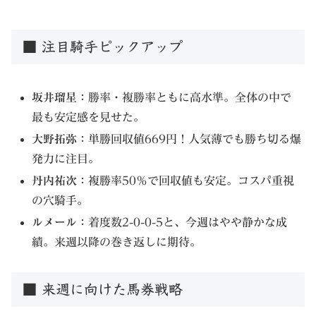
■ 注目騎手ピックアップ
坂井瑠星：
勝率・複勝率ともに高水準。全体の中で
最も安定感を見せた。
大野拓弥：
単勝回収値669円！人気薄でも勝ち切る爆
発力に注目。
丹内祐次：
複勝率50％で回収値も安定。コスパ重視
の穴騎手。
ルメール：
着度数2-0-0-5と、今週はやや静かな成
績。来週以降の巻き返しに期待。
■ 来週に向けた馬券戦略