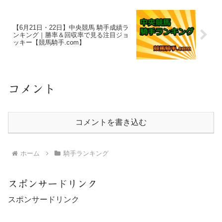
【6月21日・22日】中央競馬 騎手成績ラ
ンキング｜勝率＆回収率で見る注目ジョ
ッキー【競馬騎手.com】
コメント
コメントを書き込む
ホーム
騎手ランキング
スポンサードリンク
スポンサードリンク