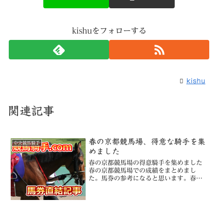
kishuをフォローする
kishu
関連記事
春の京都競馬場、得意な騎手を集
中央競馬騎手
めました
春の京都競馬場の得意騎手を集めました
春の京都競馬場での成績をまとめまし
た。馬券の参考になると思います。春の
京都競馬場（3月～6月）全体松山弘平は
流石。ルメール・川田将雅。デムーロは
あまり良くない。芝コースルメールと川
田将雅が注目。やっぱりデ...