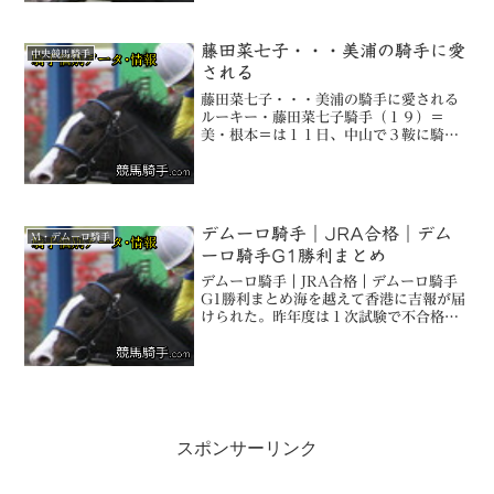
ID:BR9I2d...
藤田菜七子・・・美浦の騎手に愛
中央競馬騎手
される
藤田菜七子・・・美浦の騎手に愛される
ルーキー・藤田菜七子騎手（１９）＝
美・根本＝は１１日、中山で３鞍に騎
乗。６Ｒの新馬戦ではシルヴァーメテオ
に騎乗して見せ場を作ったが、３着に終
わった。「まだ馬が若く競馬を分かって
いないので、スタートでポワン...
デムーロ騎手｜JRA合格｜デム
M・デムーロ騎手
ーロ騎手G1勝利まとめ
デムーロ騎手｜JRA合格｜デムーロ騎手
G1勝利まとめ海を越えて香港に吉報が届
けられた。昨年度は１次試験で不合格に
なったミルコ・デムーロが２度目の受験
で合格。現在は香港で騎乗しており、Ｊ
ＲＡを通して喜びのコメントを発表し
た。「調教を終えて帰っ...
スポンサーリンク