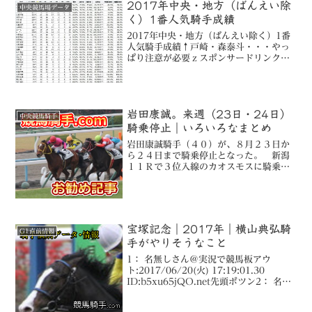
2017年中央・地方（ばんえい除
中央競馬場データ
く）1番人気騎手成績
2017年中央・地方（ばんえい除く）1番
人気騎手成績↑戸崎・森泰斗・・・やっ
ぱり注意が必要ｚスポンサードリンク
(adsbygoogle = window.adsbygoogle
|| []).push({});うまコラボこの的中はヤバ
過ぎる...
岩田康誠。来週（23日・24日）
中央競馬騎手
騎乗停止｜いろいろなまとめ
岩田康誠騎手（４０）が、８月２３日か
ら２４日まで騎乗停止となった。 新潟
１１Ｒで３位入線のカオスモスに騎乗し
た際、残り１ハロン付近で前にいたジョ
ーオリオン、デンファレの間に十分な間
隔がないのに突っ込み、追い抜いたため
２頭に接触。また、その影...
宝塚記念｜2017年｜横山典弘騎
G1直前情報
手がやりそうなこと
1： 名無しさん＠実況で競馬板アウ
ト:2017/06/20(火) 17:19:01.30
ID:b5xu65jQO.net先頭ポツン2： 名無
しさん＠実況で競馬板アウ
ト:2017/06/20(火) 17:20:41.15