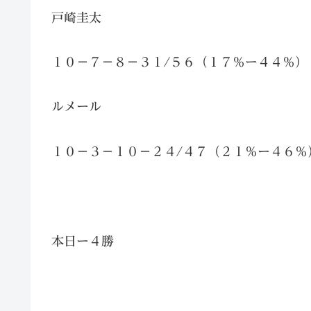
戸崎圭太
１０－７－８－３１/５６（１７％ー４４％）
ルメール
１０－３－１０－２４/４７（２１％ー４６％
本日ー４勝