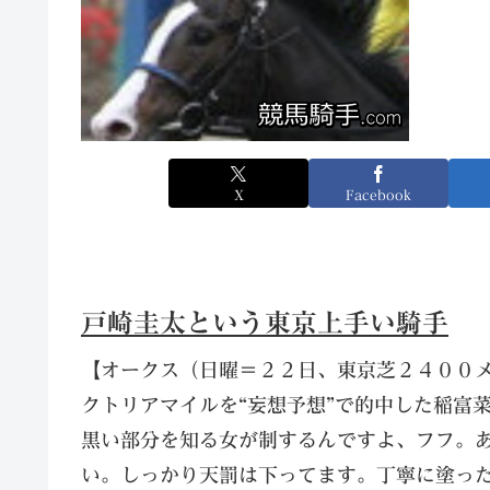
X
Facebook
戸崎圭太という東京上手い騎手
【オークス（日曜＝２２日、東京芝２４００
クトリアマイルを“妄想予想”で的中した稲富
黒い部分を知る女が制するんですよ、フフ。
い。しっかり天罰は下ってます。丁寧に塗っ