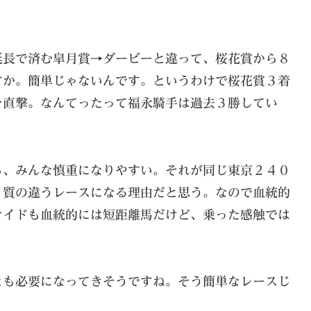
延長で済む皐月賞→ダービーと違って、桜花賞から８
すか。簡単じゃないんです。というわけで桜花賞３着
を直撃。なんてったって福永騎手は過去３勝してい
ら、みんな慎重になりやすい。それが同じ東京２４０
く質の違うレースになる理由だと思う。なので血統的
サイドも血統的には短距離馬だけど、乗った感触では
とも必要になってきそうですね。そう簡単なレースじ