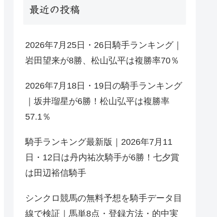
最近の投稿
2026年7月25日・26日騎手ランキング｜
岩田望来が8勝、松山弘平は複勝率70％
2026年7月18日・19日の騎手ランキング
｜坂井瑠星が6勝！松山弘平は複勝率
57.1％
騎手ランキング最新版｜2026年7月11
日・12日は丹内祐次騎手が6勝！七夕賞
は田辺裕信騎手
シンクロ競馬の無料予想を騎手データ目
線で検証｜馬単8点・登録方法・的中実