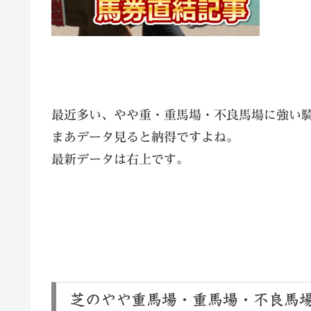
最近多い、やや重・重馬場・不良馬場に強い
まあデータ見ると納得ですよね。
最新データは右上です。
芝のやや重馬場・重馬場・不良馬