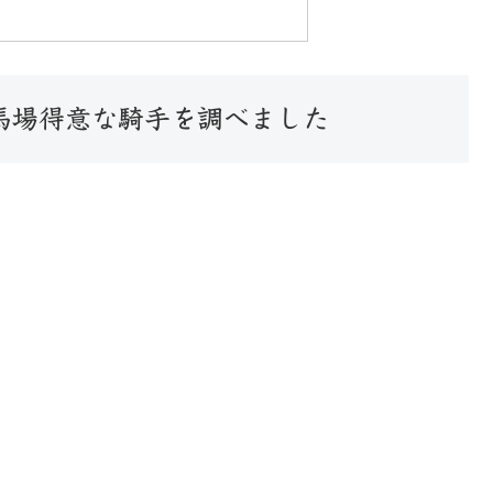
馬場得意な騎手を調べました