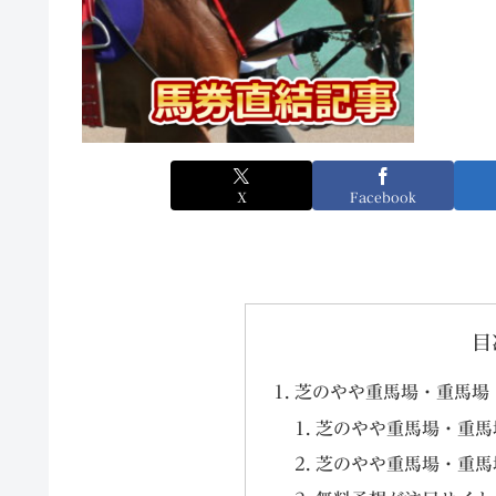
X
Facebook
目
芝のやや重馬場・重馬場
芝のやや重馬場・重馬
芝のやや重馬場・重馬