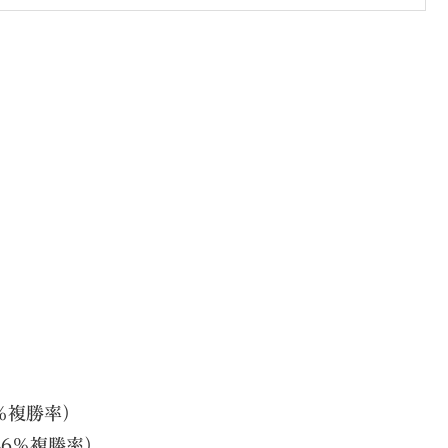
％複勝率）
6％複勝率）