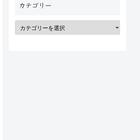
カテゴリー