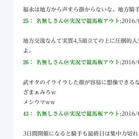
福永は地方から声すら掛からないな。地方騎
25
：
名無しさん＠実況で競馬板アウト
:
2016/
地方交流なんて実質4,5頭立ての上に圧倒的
よ。
26
：
名無しさん＠実況で競馬板アウト
:
2016/
武オタのイライラした顔が容易に想像できる
ざまぁみろｗ
メシウマww
43
：
名無しさん＠実況で競馬板アウト
:
2016/
3日間開催になると騎手も最終日は集中力切