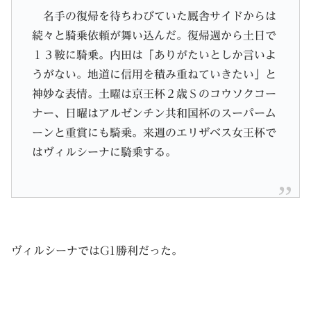
名手の復帰を待ちわびていた厩舎サイドからは
続々と騎乗依頼が舞い込んだ。復帰週から土日で
１３鞍に騎乗。内田は「ありがたいとしか言いよ
うがない。地道に信用を積み重ねていきたい」と
神妙な表情。土曜は京王杯２歳Ｓのコウソクコー
ナー、日曜はアルゼンチン共和国杯のスーパーム
ーンと重賞にも騎乗。来週のエリザベス女王杯で
はヴィルシーナに騎乗する。
ヴィルシーナではG1勝利だった。