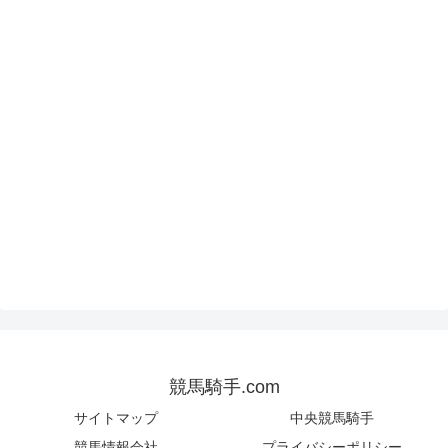
競馬騎手.com
サイトマップ
中央競馬騎手
競馬情報会社
プライバシーポリシー