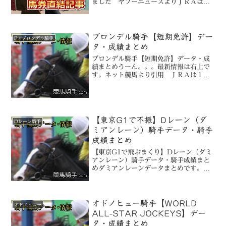
ました ヤフーニュースよりＪＲＡは６
日、１５年度の調教師・騎手免許試験要
領を発表した。新規騎手の項目には昨年
に引き続き「外国の騎手免許を受けてい
る者を含む」という文言が...
ブロンデル騎手【短期免許】デー
F・ブロンデル騎手
タ・成績まとめ
ブロンデル騎手【短期免許】データ・成
績まとめうーん。。。最新情報は右上で
す。ネット競馬より引用 ＪＲＡは１０
日、短期免許で来日中のフランク・ブロ
ンデル騎手（４４＝フランス）を１４日
から２１日までの騎乗停止処分とするこ
とを発表した。 昨年１２...
【東京G1で不振】Dレーン（ダ
Dレーン騎手
ミアンレーン）騎手データ・騎手
成績まとめ
【東京G1で飛ぶまくり】Dレーン（ダミ
アンレーン）騎手データ・騎手成績まと
めダミアンレーンデータまとめです。最
新更新日は右上です。普段の成績は良い
んですけど、東京G1ではおかしいレー
ン。D.レーン（DamianLane）オースト
ラリア26歳...
オドノヒュー騎手【WORLD
オドノヒュー
ALL-STAR JOCKEYS】デー
タ・成績まとめ