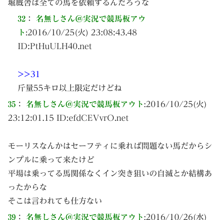
堀厩舎は全ての馬を依頼するんだろうな
32
：
名無しさん＠実況で競馬板アウ
ト
:
2016/10/25(火) 23:08:43.48
ID:
PtHuULH40.net
>>31
斤量55キロ以上限定だけどね
35
：
名無しさん＠実況で競馬板アウト
:
2016/10/25(火)
23:12:01.15 ID:
efdCEVvrO.net
モーリスなんかはセーフティに乗れば問題ない馬だからシ
ンプルに乗って来たけど
平場は乗ってる馬関係なくイン突き狙いの自滅とか結構あ
ったからな
そこは言われても仕方ない
39
：
名無しさん＠実況で競馬板アウト
:
2016/10/26(水)