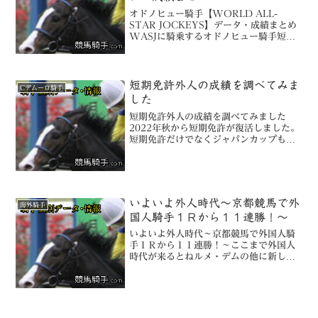
オドノヒュー騎手【WORLD ALL-
STAR JOCKEYS】データ・成績まとめ
WASJに騎乗するオドノヒュー騎手短期
免許も多くおなじみですねオドノヒュー
騎手「日本の競馬場すごい」／ＷＡＳＪ
ヤフーニュースより引用コルム・オドノ
ヒュー騎手（...
短期免許外人の成績を調べてみま
Cデムーロ騎手
した
短期免許外人の成績を調べてみました
2022年秋から短期免許が復活しました。
短期免許だけでなくジャパンカップも含
めていろいろな外人騎手が騎乗していま
したね。2022年記事更新時までで10回以
上騎乗していた短期免許外人騎手につい
て調べてみました...
いよいよ外人時代～京都競馬で外
海外騎手
国人騎手１Ｒから１１連勝！～
いよいよ外人時代～京都競馬で外国人騎
手１Ｒから１１連勝！～ここまで外国人
時代が来るとねルメ・デムの他に新しく
外国人騎手が増えるのかな？記事更新日
は右上によろしくお願いします。NEWS
ヤフーニュースより１１日の京都は外国
人騎手が席巻した。１Ｒ...