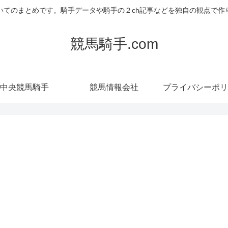
いてのまとめです。騎手データや騎手の２ch記事などを独自の観点で作
競馬騎手.com
中央競馬騎手
競馬情報会社
プライバシーポリ