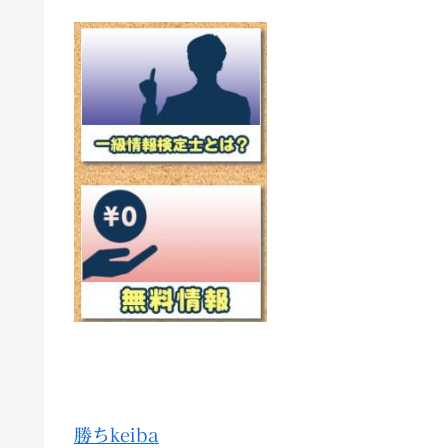
勝ちkeiba