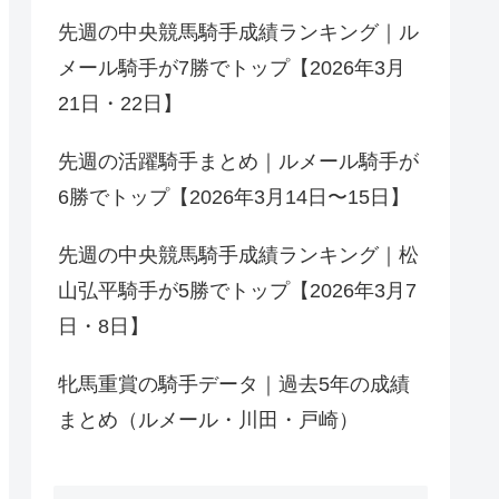
先週の中央競馬騎手成績ランキング｜ル
メール騎手が7勝でトップ【2026年3月
21日・22日】
先週の活躍騎手まとめ｜ルメール騎手が
6勝でトップ【2026年3月14日〜15日】
先週の中央競馬騎手成績ランキング｜松
山弘平騎手が5勝でトップ【2026年3月7
日・8日】
牝馬重賞の騎手データ｜過去5年の成績
まとめ（ルメール・川田・戸崎）