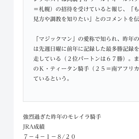
＝札幌）の招待を受けていると報じ、「
見方や調教を知りたい」とのコメントを
「マジックマン」の愛称で知られ、昨年
は先週日曜に前年に記録した最多勝記録
走している（２位パートンは６７勝）。
のＫ・ティータン騎手（２５＝南アフリ
ているという。
強烈過ぎた昨年のモレイラ騎手
JRA成績
７－４－１－８/２０