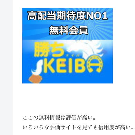
ここの無料情報は評価が高い。
いろいろな評価サイトを見ても信用度が高い