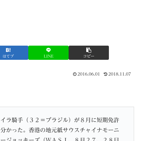
はてブ
LINE
コピー
2016.06.01
2018.11.07
レイラ騎手（３２＝ブラジル）が８月に短期免許
、分かった。香港の地元紙サウスチャイナモーニ
タージョッキーズ（ＷＡＳＪ、８月２７、２８日