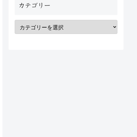
カテゴリー