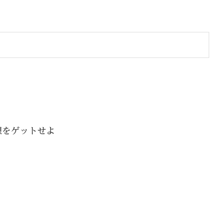
想をゲットせよ