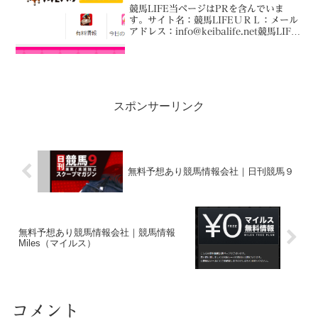
競馬LIFE当ページはPRを含んでいま
す。サイト名：競馬LIFEＵＲＬ：メール
アドレス：info@keibalife.net競馬LIFE
の無料予想
スポンサーリンク
無料予想あり競馬情報会社｜日刊競馬９
無料予想あり競馬情報会社｜競馬情報
Miles（マイルス）
コメント