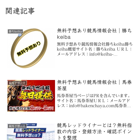
関連記事
無料予想あり競馬情報会社｜勝ち
勝ちkeiba
keiba
無料予想あり競馬情報会社勝ちkeiba勝ち
keiba概要サイト名：勝ちkeiba ＵＲＬ：
メールアドレス：info@keiba-
database.com勝ちkeiba勝ちkeiba 管
理人評価勝ちkeiba評価・ジョッキーメン
タリズム・人...
無料予想あり競馬情報会社｜馬券
競馬予想会社
茶屋
馬券茶屋当ページはPRを含んでいます。
サイト名：馬券茶屋ＵＲＬ：メールアド
レス：info@bakenchaya.com馬券茶屋
の無料予想馬券茶屋の的中報告馬券茶屋
の管理人評価馬券茶屋の評価※ 中央競
馬予想これがマジでおすすめです。
競馬レッドライナーとは？無料指
競馬予想会社
数の内容・登録方法・確認ポイン
トを整理