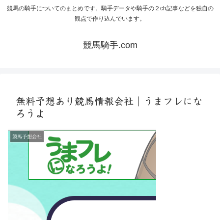
競馬の騎手についてのまとめです。騎手データや騎手の２ch記事などを独自の
観点で作り込んでいます。
競馬騎手.com
無料予想あり競馬情報会社｜うまフレにな
ろうよ
競馬予想会社