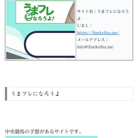
サイト名：うまフレになろう
よ
ＵＲＬ：
https://linekeiba.me/
メールアドレス：
info@linekeiba.me
うまフレになろうよ
中央競馬の予想があるサイトです。