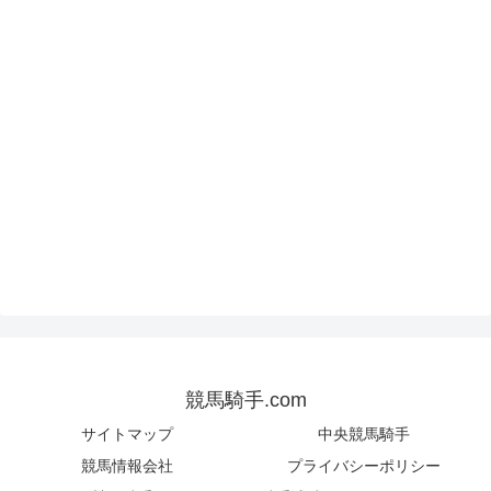
競馬騎手.com
サイトマップ
中央競馬騎手
競馬情報会社
プライバシーポリシー