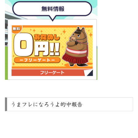
うまフレになろうよ的中報告