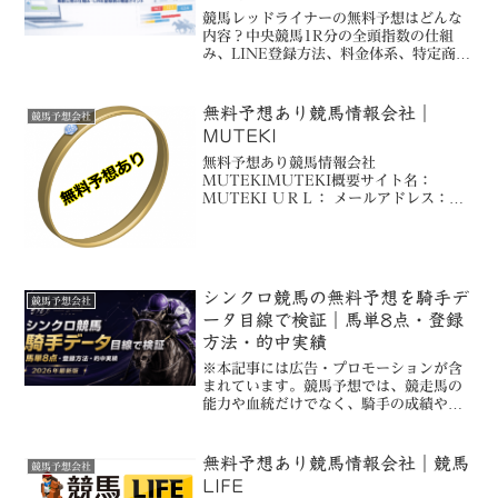
競馬レッドライナーの無料予想はどんな
内容？中央競馬1R分の全頭指数の仕組
み、LINE登録方法、料金体系、特定商取
引法の記載など公開情報ベースで整理し
ました。登録前に確認したいポイントを
まとめています。
無料予想あり競馬情報会社｜
競馬予想会社
MUTEKI
無料予想あり競馬情報会社
MUTEKIMUTEKI概要サイト名：
MUTEKI ＵＲＬ： メールアドレス：
info@leakhorse.comMUTEKIMUTEK
I 管理人評価MUTEKI評価・非公開の
内輪ネタ・馬主目線の重賞レポートこれ
がマ...
シンクロ競馬の無料予想を騎手デ
競馬予想会社
ータ目線で検証｜馬単8点・登録
方法・的中実績
※本記事には広告・プロモーションが含
まれています。競馬予想では、競走馬の
能力や血統だけでなく、騎手の成績やコ
ースとの相性も重要な判断材料になりま
す。今回紹介する競馬情報サイト「シン
クロ（Synchro）」では、メールアドレ
無料予想あり競馬情報会社｜競馬
競馬予想会社
スで無料会員登録す...
LIFE