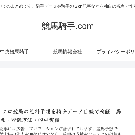
いてのまとめです。騎手データや騎手の２ch記事などを独自の観点で作
競馬騎手.com
中央競馬騎手
競馬情報会社
プライバシーポリ
ンクロ競馬の無料予想を騎手データ目線で検証｜馬
8点・登録方法・的中実績
記事には広告・プロモーションが含まれています。競馬予想で
競走馬の能力や血統だけでなく、騎手の成績やコースとの相性も