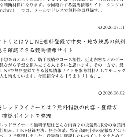
な判断材料になります。今回紹介する競馬情報サイト「シンクロ
ynchro）」では、メールアドレスで無料会員登録す...
2026.07.11
まトリとは？LINE無料登録で中央・地方競馬の無料
想を確認できる競馬情報サイト
予想を考えるとき、騎手成績やコース相性、近走内容などのデー
見ながら予想を組み立てる人は多いと思います。その一方で、最
LINEで無料登録できる競馬情報サイトを参考材料としてチェック
人も増えています。今回紹介する「うまトリ」も、...
2026.06.02
馬レッドライナーとは？無料指数の内容・登録方
・確認ポイントを整理
レッドライナーの無料予想はどんな内容？中央競馬1R分の全頭指
仕組み、LINE登録方法、料金体系、特定商取引法の記載など公開
ベースで整理しました。登録前に確認したいポイントをまとめて