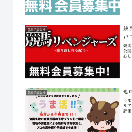
競
競馬予想会社
口
競馬
公開
心し
無
競馬予想会社
うま
ルア
評価