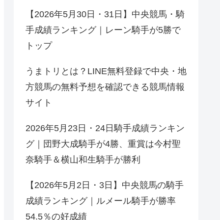
【2026年5月30日・31日】中央競馬・騎
手成績ランキング｜レーン騎手が5勝で
トップ
うまトリとは？LINE無料登録で中央・地
方競馬の無料予想を確認できる競馬情報
サイト
2026年5月23日・24日騎手成績ランキン
グ｜団野大成騎手が4勝、重賞は今村聖
奈騎手＆横山和生騎手が勝利
【2026年5月2日・3日】中央競馬の騎手
成績ランキング｜ルメール騎手が勝率
54.5％の好成績