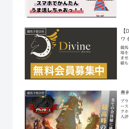
【
競馬予想会社
ワ
競馬
場を
ませ
績も
無
競馬予想会社
ブラ
ース
クホ
人評