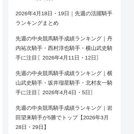
2026年4月18日・19日｜先週の活躍騎手
ランキングまとめ
先週の中央競馬騎手成績ランキング｜丹
内祐次騎手・西村淳也騎手・横山武史騎
手に注目〖2026年4月11日・12日〗
先週の中央競馬騎手成績ランキング｜横
山武史騎手・坂井瑠星騎手・北村友一騎
手に注目〖2026年4月4日・5日〗
先週の中央競馬騎手成績ランキング｜岩
田望来騎手が5勝でトップ【2026年3月
28日・29日】