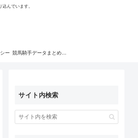
り込んでいます。
シー
競馬騎手データまとめ｜騎手成績ランキング
サイト内検索