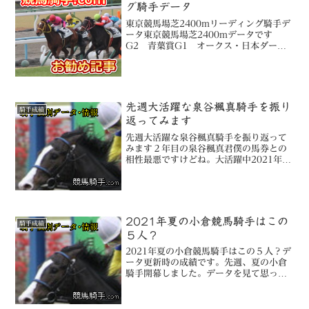
グ騎手データ
東京競馬場芝2400mリーディング騎手デ
ータ東京競馬場芝2400mデータです
G2 青葉賞G1 オークス・日本ダービ
ー・JC（ジャパンカップ）最新更新日は
右上です。馬券の参考にどうぞ。過去３
年の東京競馬場芝2400m2019年～圧倒
的のルメー...
先週大活躍な泉谷楓真騎手を振り
騎手成績
返ってみます
先週大活躍な泉谷楓真騎手を振り返って
みます２年目の泉谷楓真君僕の馬券との
相性最悪ですけどね。大活躍中2021年2
月27日～28日の泉谷楓真騎手勝利オッズ
2021年2月28日小倉１０Rランスオブア
ース 1,570円小倉１Rコパノピッチン
グ 3...
2021年夏の小倉競馬騎手はこの
騎手成績
５人？
2021年夏の小倉競馬騎手はこの５人？デ
ータ更新時の成績です。先週、夏の小倉
騎手開幕しました。データを見て思った
のが、この５人だけに注目。「先週の小
倉競馬場」※ 川田将雅騎手※ 福永祐
一騎手※ 松山弘平騎手※ 和田竜二騎