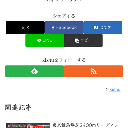
シェアする
X
Facebook
はてブ
LINE
コピー
kishuをフォローする
kishu
関連記事
東京競馬場芝2400mリーディン
騎手ランキング