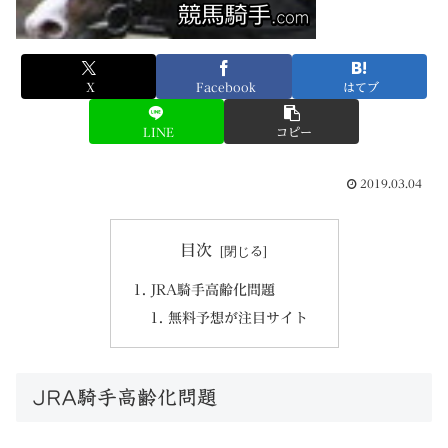
X
Facebook
はてブ
LINE
コピー
2019.03.04
目次
JRA騎手高齢化問題
無料予想が注目サイト
JRA騎手高齢化問題