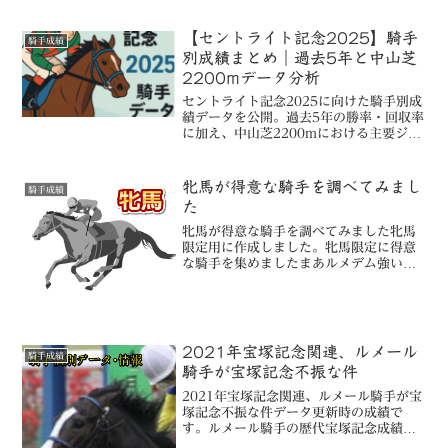
手２３レース２３勝中...
【セントライト記念2025】騎手
騎手成績
別成績まとめ｜過去5年と中山芝
2200mデータ分析
セントライト記念2025に向けた騎手別成
績データを公開。過去5年の勝率・回収率
に加え、中山芝2200mにおける主要ジョ
ッキーの成績も徹底分析。データから見
える注目騎手とは？
牝馬が得意な騎手を調べてみまし
騎手成績
た
牝馬が得意な騎手を調べてみました牝馬
限定用に作成しました。牝馬限定に得意
な騎手を集めましたまあルメデム強いで
すけどね記事更新日は右上によろしくお
願いします。牝馬限定（全レース）2017
年～※ 戸崎圭太騎手は勝利数1位※ ル
メール騎手は複勝率...
2021年宝塚記念関連、ルメール
騎手成績
騎手が宝塚記念不振な件
2021年宝塚記念関連、ルメール騎手が宝
塚記念不振な件データ更新時の成績で
す。ルメール騎手の歴代宝塚記念成績０
－０－０－６/６勝率 ０％複勝率 ０％