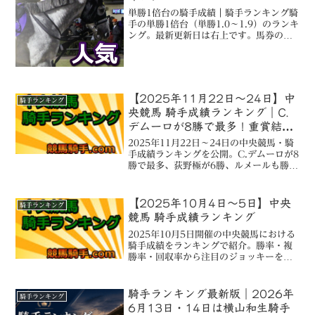
単勝1倍台の騎手成績｜騎手ランキング騎
手の単勝1倍台（単勝1.0～1.9）のランキ
ング。最新更新日は右上です。馬券の参
考にどうぞ。まあ単勝1番台でどれくらい
複勝率があるか誰が飛ばす率高いかなど
単勝1倍台の騎手成績｜2018年～騎手ラ
ンキング...
【2025年11月22日～24日】中
騎手ランキング
央競馬 騎手成績ランキング｜C.
デムーロが8勝で最多！重賞結果
＆無料予想リンク付き
2025年11月22日～24日の中央競馬・騎
手成績ランキングを公開。C.デムーロが8
勝で最多、荻野極が6勝、ルメールも勝率
26.3％・連対率52.6％と好調。川田将雅
は連対率63.6％・複勝率72.7％と安定感
抜群。東スポ杯2歳S・マイルCS・福島記
【2025年10月4日～5日】中央
騎手ランキング
念の重賞結果と、R32・競馬リベンジャ
競馬 騎手成績ランキング
ーズなど無料予想リンクも掲載。
2025年10月5日開催の中央競馬における
騎手成績をランキングで紹介。勝率・複
勝率・回収率から注目のジョッキーをチ
ェック！
騎手ランキング最新版｜2026年
騎手ランキング
6月13日・14日は横山和生騎手