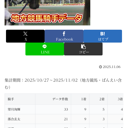
X
Facebook
はてブ
LINE
コピー
2025.11.06
集計期間：2025/10/27～2025/11/02（地方競馬・ばんえい含
む）
騎手
データ件数
1着
2着
3着
望月洵輝
33
9
5
4
落合玄太
21
9
3
4