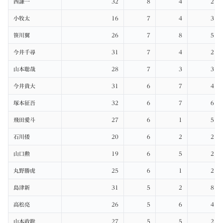
西謙一
32
8
4
2
小牧太
16
7
4
3
笹川翼
26
7
8
5
今井千尋
31
7
4
2
山本聡哉
28
7
3
3
今井貴大
31
6
7
4
塚本征吾
32
6
7
6
飛田愛斗
27
6
1
5
石川倭
20
6
2
2
山口勲
19
6
5
2
丸野勝虎
25
6
1
2
島津新
31
5
2
8
高松亮
26
5
6
4
山本政聡
27
5
5
2