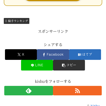
騎手ランキング
スポンサーリンク
シェアする
X
Facebook
はてブ
LINE
コピー
kishuをフォローする
kishu