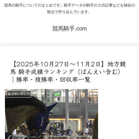
競馬の騎手についてのまとめです。騎手データや騎手の２ch記事などを独自の
観点で作り込んでいます。
競馬騎手.com
【2025年10月27日～11月2日】地方競
馬 騎手成績ランキング（ばんえい含む）
｜勝率・複勝率・回収率一覧
騎手ランキング