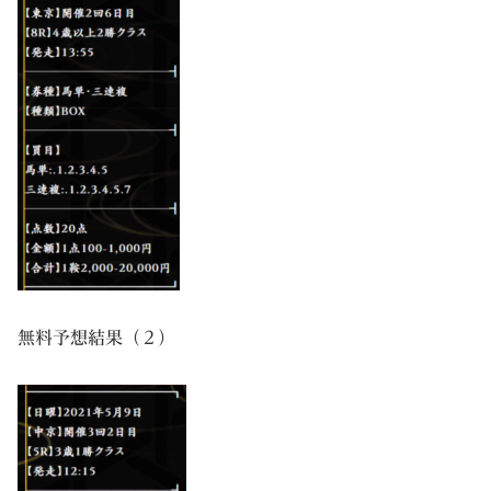
無料予想結果（２）