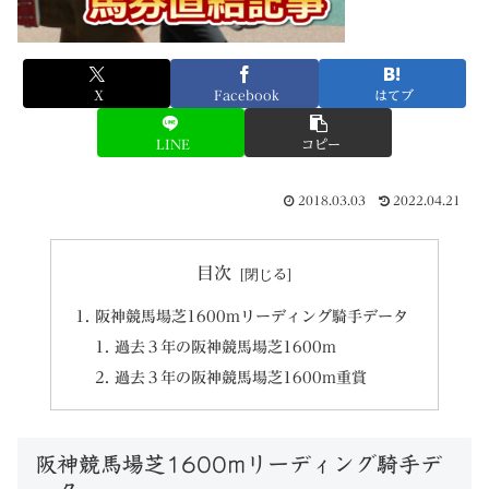
X
Facebook
はてブ
LINE
コピー
2018.03.03
2022.04.21
目次
阪神競馬場芝1600mリーディング騎手データ
過去３年の阪神競馬場芝1600m
過去３年の阪神競馬場芝1600m重賞
阪神競馬場芝1600mリーディング騎手デ