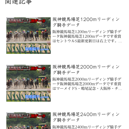
関連記事
阪神競馬場芝1200mリーディン
阪神競馬場データ
グ騎手データ
阪神競馬場芝1200mリーディング騎手デ
ータ阪神競馬場芝1200mデータです重賞
はセントウルS最新更新日は右上です。馬
券の参考にどうぞ。過去3年の阪神競馬場
芝1200m2018年～着度数５位１位 武
豊騎手 ８－６－４－１９/３７勝率 ２
１％...
阪神競馬場芝2000mリーディン
阪神競馬場データ
グ騎手データ
阪神競馬場芝2000mリーディング騎手デ
ータ阪神競馬場芝2000mデータです重賞
はマーメイドS・鳴尾記念・大阪杯・チャ
レンジカップ最新更新日は右上です。馬
券の参考にどうぞ。過去３年の阪神競馬
場芝2000mデータ2019年～※ 川田将
雅騎手２...
阪神競馬場芝2400mリーディン
中央競馬場データ
グ騎手データ
阪神競馬場芝2400mリーディング騎手デ