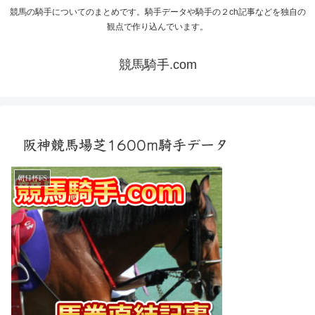
競馬の騎手についてのまとめです。騎手データや騎手の２ch記事などを独自の
観点で作り込んでいます。
競馬騎手.com
阪神競馬場芝1600m騎手データ
朝日杯FS