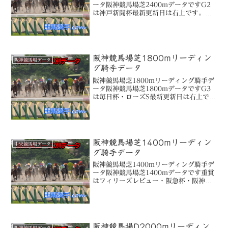
ータ阪神競馬場芝2400mデータですG2
は神戸新聞杯最新更新日は右上です。馬
券の参考にどうぞ。過去3年の阪神競馬場
芝2400m2015年～※ Mデムーロ騎
手 勝利数1位・複勝率65％合格※ ル
メール騎...
阪神競馬場芝1800mリーディン
阪神競馬場データ
グ騎手データ
阪神競馬場芝1800mリーディング騎手デ
ータ阪神競馬場芝1800mデータですG3
は毎日杯・ローズS最新更新日は右上で
す。馬券の参考にどうぞ。過去3年の阪神
競馬場芝1800m2018年～５位第１位
川田将雅騎手２２－２１－９－３４/６６
勝率 ...
阪神競馬場芝1400mリーディン
中央競馬場データ
グ騎手データ
阪神競馬場芝1400mリーディング騎手デ
ータ阪神競馬場芝1400mデータです重賞
はフィリーズレビュー・阪急杯・阪神カ
ップ最新更新日は右上です。馬券の参考
にどうぞ。過去３年の阪神競馬場芝
1400m2019年～着度数１位 川田将雅
騎手 １２勝２...
阪神競馬場D2000mリーディン
阪神競馬場データ