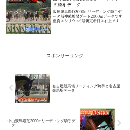
グ騎手データ
阪神競馬場D2000mリーディング騎手デ
ータ阪神競馬場ダート2000mデータです
重賞はシリウスS最新更新日は右上です。
馬券の参考にどうぞ。過去3年の阪神競馬
場D2000m2016年～着度数「おすすめ」
※ 和田竜二騎手 ※ 岩田康誠騎手過
去3...
スポンサーリンク
名古屋競馬場リーディング騎手と名古屋
競馬場データ
中山競馬場芝2000mリーディング騎手デ
ータ