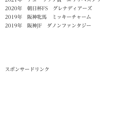
2020年 朝日杯FS グレナディアーズ
2019年 阪神牝馬 ミッキーチャーム
2019年 阪神JF ダノンファンタジー
スポンサードリンク