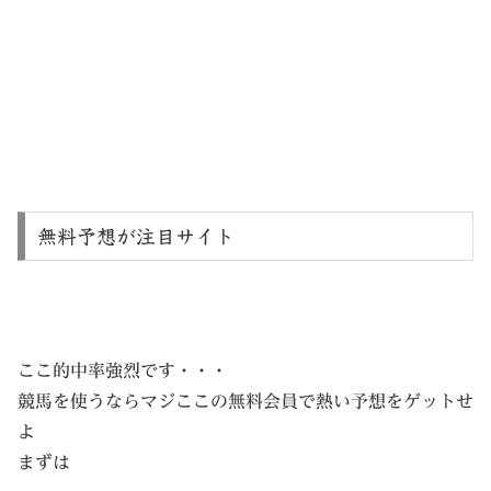
無料予想が注目サイト
ここ的中率強烈です・・・
競馬を使うならマジここの無料会員で熱い予想をゲットせ
よ
まずは