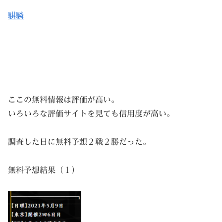
騏驎
ここの無料情報は評価が高い。
いろいろな評価サイトを見ても信用度が高い。
調査した日に無料予想２戦２勝だった。
無料予想結果（１）