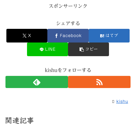
スポンサーリンク
シェアする
X
Facebook
はてブ
LINE
コピー
kishuをフォローする
kishu
関連記事