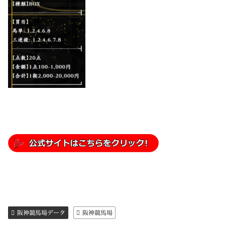
阪神競馬場データ
阪神競馬場