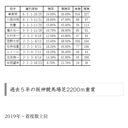
過去５年の阪神競馬場芝2200ｍ重賞
2019年～着度数上位