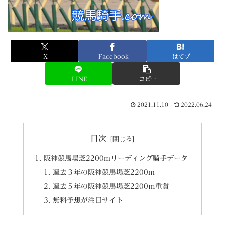
X
Facebook
はてブ
LINE
コピー
2021.11.10
2022.06.24
目次
阪神競馬場芝2200mリーディング騎手データ
過去３年の阪神競馬場芝2200m
過去５年の阪神競馬場芝2200ｍ重賞
無料予想が注目サイト