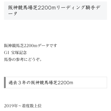
阪神競馬場芝2200mリーディング騎手デ
ータ
阪神競馬芝2200mデータです
G1 宝塚記念
馬券の参考にどうぞ。
過去３年の阪神競馬場芝2200m
2019年～着度数上位