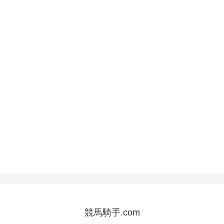
競馬騎手.com