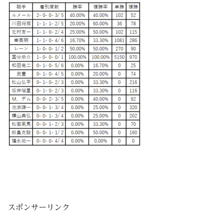
スポンサーリンク