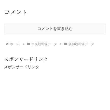
コメント
コメントを書き込む
ホーム
中央競馬場データ
阪神競馬場データ
スポンサードリンク
スポンサードリンク