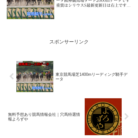
ータ阪神競馬場ダート2000mデータです
重賞はシリウスS最新更新日は右上です。
馬券の参考にどうぞ。過去3年の阪神競馬
場D2000m2016年～着度数「おすすめ」
※ 和田竜二騎手 ※ 岩田康誠騎手過
去3...
スポンサーリンク
東京競馬場芝1400mリーディング騎手デ
ータ
無料予想あり競馬情報会社｜穴馬特選情
報よろずや