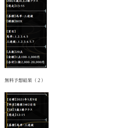
無料予想結果（２）