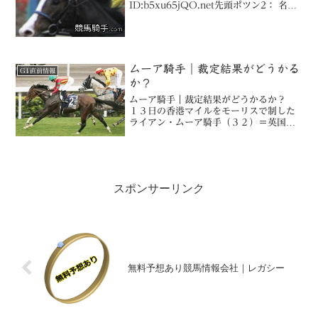
ID:b5xu65jQO.net先頭ポツン2： 名無
しさん＠実況で競馬板アウ
ト:2017/06/20(火) 17:20:41.15
ID:BR9I2d...
ムーア騎手｜裁定結果がどうかる
G1直前情報
か？
ムーア騎手｜裁定結果がどうかるか？
１３日の香港マイルをモーリスで制した
ライアン・ムーア騎手（３２）＝英国＝
は、発走後に他馬の走行を妨害したとし
て香港ジョッキークラブから騎乗停止処
分を受けた。同騎手は９日の香港・ハッ
ピーバレー競馬場でも４日...
スポンサーリンク
無料予想あり競馬情報会社｜レガシー