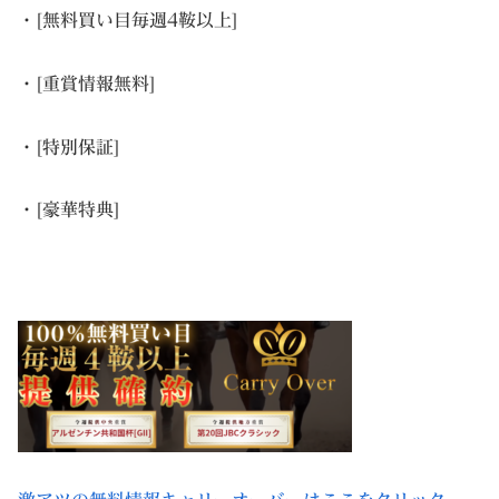
・[無料買い目毎週4鞍以上]
・[重賞情報無料]
・[特別保証]
・[豪華特典]