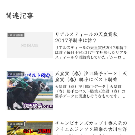
関連記事
リアルスティールの天皇賞秋
G1直前情報
2017年騎手は誰？
リアルスティールの天皇賞秋2017年騎手
は誰？毎日王冠2017年で圧勝したリアル
スティール今回騎乗していたデムーロは
そもそもサトノクラウン（宝塚記念）に
乗ることが決まっていた。天皇賞秋の主
な騎手リアルスティールムーア →ネオリ
天皇賞（春）注目騎手データ｜天
G1直前情報
アリズム ルメ...
皇賞（春）勝手にベスト騎乗
天皇賞（春）注目騎手データ｜天皇賞
（春）勝手にベスト騎乗天皇賞（春）の
騎手データに関連しそうなものです。・
過去10年の天皇賞（春）騎手データ・過
去10年の芝3000m以上の騎手成績です。
天皇賞（春）菊花賞ダイヤモンドSステイ
ヤーズSなどの参...
チャンピオンズカップ１番人気の
G1直前情報
テイエムジンソク騎乗の古川吉洋