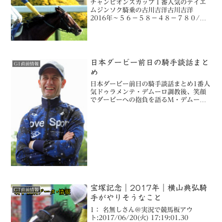
チャンピオンズカップ１番人気のテイエ
ムジンソク騎乗の古川吉洋古川吉洋
2016年～５６－５８－４８－７８０/９
４２（５％ー１７％）古川吉洋ダート重
賞全体古川吉洋ダート重賞2017年スポン
サーリンク(adsbygoogle = window....
日本ダービー前日の騎手談話まと
G1直前情報
め
日本ダービー前日の騎手談話まとめ1番人
気ドゥラメンテ・デムーロ調教後、笑顔
でダービーへの抱負を語るＭ・デムーロ
【ミルコに聞く】 ――追い切りの感
触は？ ３頭で併せてプレッシャーをか
けるイメージだったが、道中の感じが良
かった。凄くいい状態...
宝塚記念｜2017年｜横山典弘騎
G1直前情報
手がやりそうなこと
1： 名無しさん＠実況で競馬板アウ
ト:2017/06/20(火) 17:19:01.30