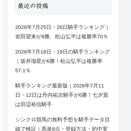
最近の投稿
2026年7月25日・26日騎手ランキング｜
岩田望来が8勝、松山弘平は複勝率70％
2026年7月18日・19日の騎手ランキング
｜坂井瑠星が6勝！松山弘平は複勝率
57.1％
騎手ランキング最新版｜2026年7月11
日・12日は丹内祐次騎手が6勝！七夕賞
は田辺裕信騎手
シンクロ競馬の無料予想を騎手データ目
線で検証｜馬単8点・登録方法・的中実