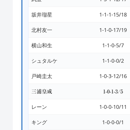
坂井瑠星
1-1-1-15/18
北村友一
1-1-0-17/19
横山和生
1-1-0-5/7
シュタルケ
1-1-0-0/2
戸崎圭太
1-0-3-12/16
三浦皇成
1-0-1-3/5
レーン
1-0-0-10/11
キング
1-0-0-0/1