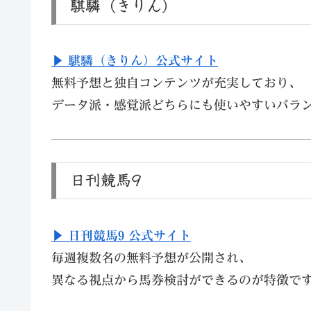
騏驎（きりん）
▶ 騏驎（きりん）公式サイト
無料予想と独自コンテンツが充実しており、
データ派・感覚派どちらにも使いやすいバラ
日刊競馬9
▶ 日刊競馬9 公式サイト
毎週複数名の無料予想が公開され、
異なる視点から馬券検討ができるのが特徴で