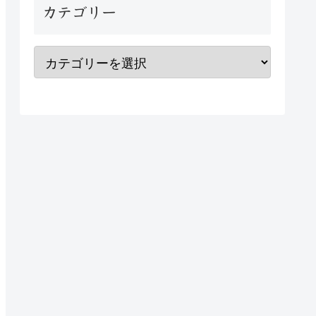
カテゴリー