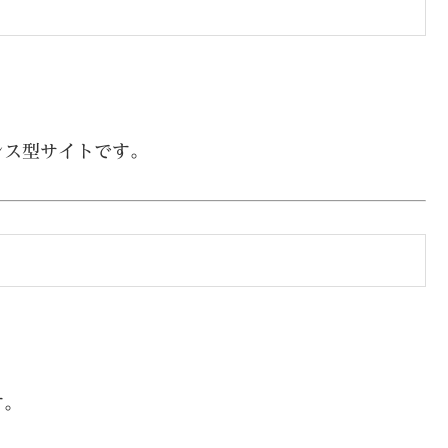
ンス型サイトです。
す。