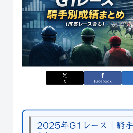
X
Facebook
2025年G1レース｜