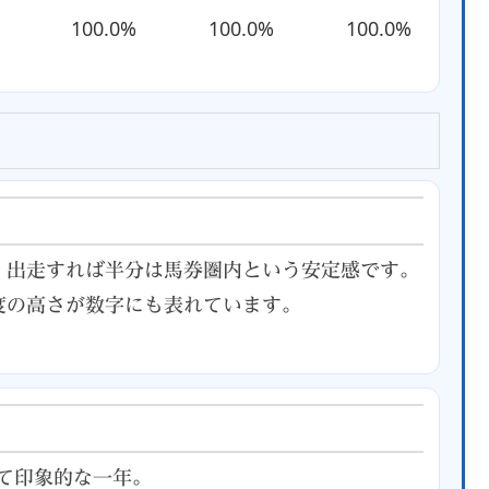
100.0%
100.0%
100.0%
。出走すれば半分は馬券圏内という安定感です。
度の高さが数字にも表れています。
て印象的な一年。