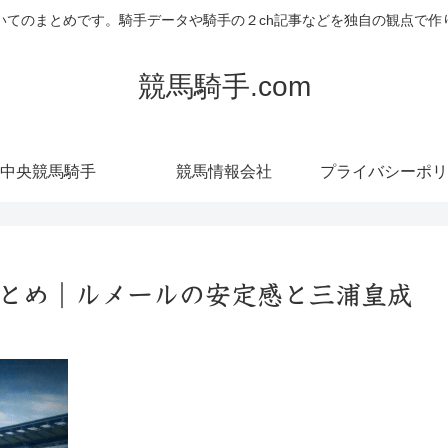
いてのまとめです。騎手データや騎手の２ch記事などを独自の観点で作
競馬騎手.com
中央競馬騎手
競馬情報会社
プライバシーポリ
まとめ｜ルメールの安定感と三浦皇成