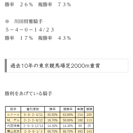
勝率 ２６％ 複勝率 ７３％
※ 川田将雅騎手
５－４－０－１４/２３
勝率 １７％ 複勝率 ４３％
過去10年の東京競馬場芝2000m重賞
勝利をあげている騎手