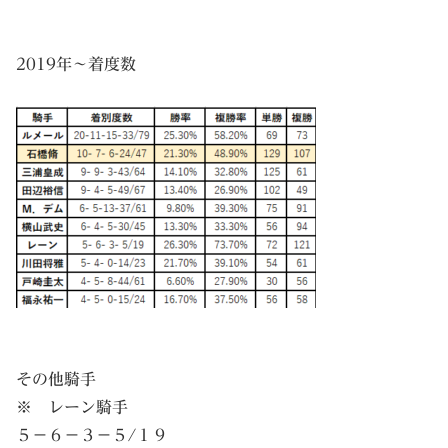
2019年～着度数
その他騎手
※ レーン騎手
５－６－３－５/１９