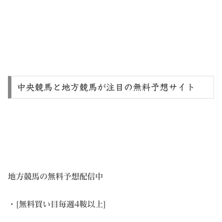
中央競馬と地方競馬が注目の無料予想サイト
地方競馬の無料予想配信中
・[無料買い目毎週4鞍以上]