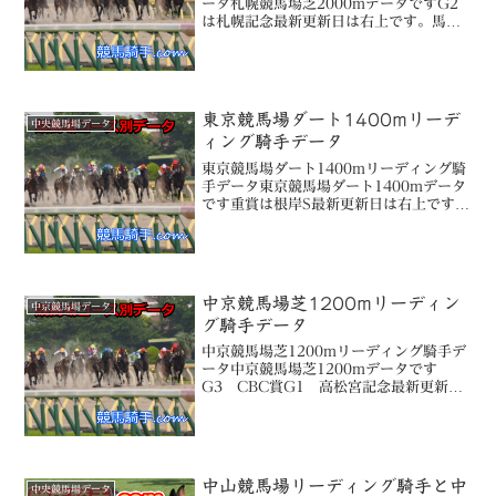
ータ札幌競馬場芝2000mデータですG2
は札幌記念最新更新日は右上です。馬券
の参考にどうぞ。過去３年の札幌競馬場
芝2000m2018年～※ ルメール騎手
※ 横山武史騎手過去10年の札幌競馬場
芝2000...
東京競馬場ダート1400mリーデ
中央競馬場データ
ィング騎手データ
東京競馬場ダート1400mリーディング騎
手データ東京競馬場ダート1400mデータ
です重賞は根岸S最新更新日は右上です。
馬券の参考にどうぞ。過去3年の東京競馬
場ダート1400m2018年～第３位第１
位 ルメール騎手３３－１４－１７－５
１/１１...
中京競馬場芝1200mリーディン
中京競馬場データ
グ騎手データ
中京競馬場芝1200mリーディング騎手デ
ータ中京競馬場芝1200mデータです
G3 CBC賞G1 高松宮記念最新更新日
は右上です。馬券の参考にどうぞ。過去
３年の中京競馬場競馬場芝1200m2017
年～３勝以上優秀騎手福永祐一騎手、複
勝率60％...
中山競馬場リーディング騎手と中
中央競馬場データ