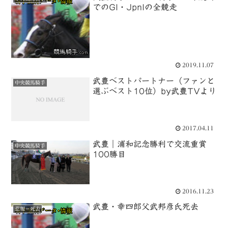
でのGI・JpnIの全競走
2019.11.07
武豊ベストパートナー（ファンと
中央競馬騎手
選ぶベスト10位）by武豊TVより
2017.04.11
武豊｜浦和記念勝利で交流重賞
中央競馬騎手
100勝目
2016.11.23
武豊・幸四郎父武邦彦氏死去
悲報－死去