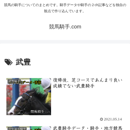
競馬の騎手についてのまとめです。騎手データや騎手の２ch記事などを独自の
観点で作り込んでいます。
競馬騎手.com
武豊
復帰後、芝コースであんまり良い
武豊騎手
成績でない武豊騎手
2021.05.14
武豊騎手データ・騎手・地方競馬
中央競馬騎手