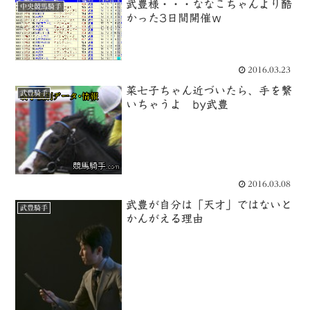
武豊様・・・ななこちゃんより酷
中央競馬騎手
かった3日間開催ｗ
2016.03.23
菜七子ちゃん近づいたら、手を繋
武豊騎手
いちゃうよ by武豊
2016.03.08
武豊が自分は「天才」ではないと
武豊騎手
かんがえる理由