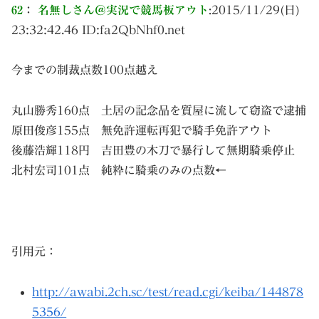
62
：
名無しさん＠実況で競馬板アウト
:
2015/11/29(日)
23:32:42.46 ID:
fa2QbNhf0.net
今までの制裁点数100点越え
丸山勝秀160点 土居の記念品を質屋に流して窃盗で逮捕
原田俊彦155点 無免許運転再犯で騎手免許アウト
後藤浩輝118円 吉田豊の木刀で暴行して無期騎乗停止
北村宏司101点 純粋に騎乗のみの点数←
引用元：
http://awabi.2ch.sc/test/read.cgi/keiba/144878
5356/