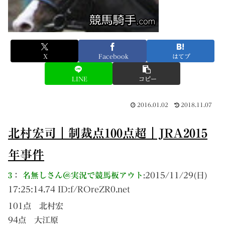
X
Facebook
はてブ
LINE
コピー
2016.01.02
2018.11.07
北村宏司｜制裁点100点超｜JRA2015
年事件
3
：
名無しさん＠実況で競馬板アウト
:
2015/11/29(日)
17:25:14.74 ID:
f/ROreZR0.net
101点 北村宏
94点 大江原