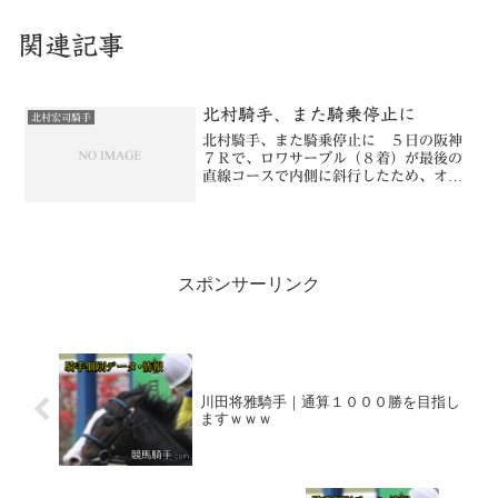
関連記事
北村騎手、また騎乗停止に
北村宏司騎手
北村騎手、また騎乗停止に ５日の阪神
７Ｒで、ロワサーブル（８着）が最後の
直線コースで内側に斜行したため、オア
フライダー（１１着）の進路が狭くなっ
た。レースは到達順位通り確定したが、
ロワサーブルの北村宏司騎手（３４歳）
＝美浦・フリー＝は、２月...
スポンサーリンク
川田将雅騎手｜通算１０００勝を目指し
ますｗｗｗ