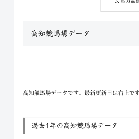
地方競
高知競馬場データ
高知競馬場データです。最新更新日は右上で
過去1年の高知競馬場データ