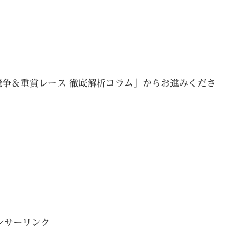
争＆重賞レース 徹底解析コラム」からお進みくださ
ンサーリンク