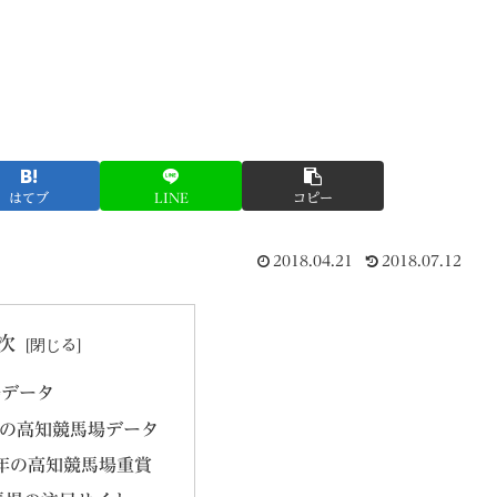
はてブ
LINE
コピー
2018.04.21
2018.07.12
次
場データ
年の高知競馬場データ
0年の高知競馬場重賞