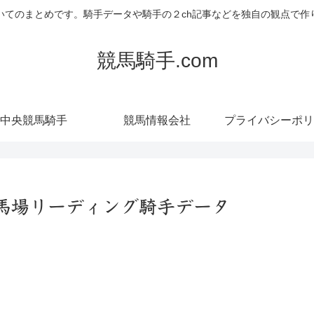
いてのまとめです。騎手データや騎手の２ch記事などを独自の観点で作
競馬騎手.com
中央競馬騎手
競馬情報会社
プライバシーポリ
馬場リーディング騎手データ