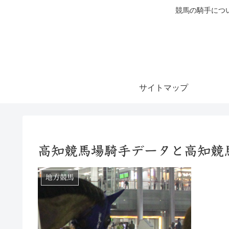
競馬の騎手につ
サイトマップ
高知競馬場騎手データと高知競
地方競馬