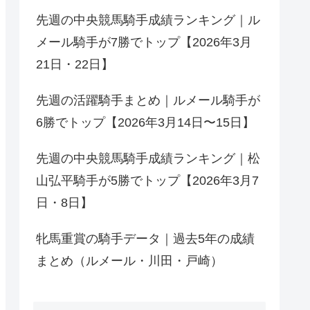
先週の中央競馬騎手成績ランキング｜ル
メール騎手が7勝でトップ【2026年3月
21日・22日】
先週の活躍騎手まとめ｜ルメール騎手が
6勝でトップ【2026年3月14日〜15日】
先週の中央競馬騎手成績ランキング｜松
山弘平騎手が5勝でトップ【2026年3月7
日・8日】
牝馬重賞の騎手データ｜過去5年の成績
まとめ（ルメール・川田・戸崎）