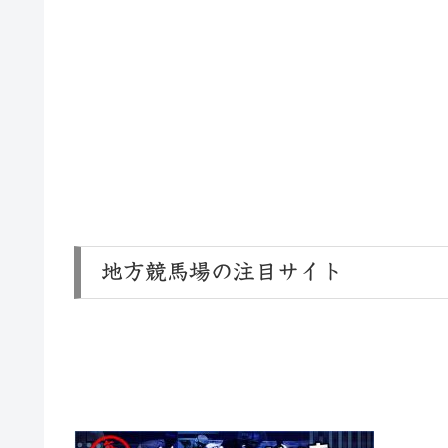
地方競馬場の注目サイト