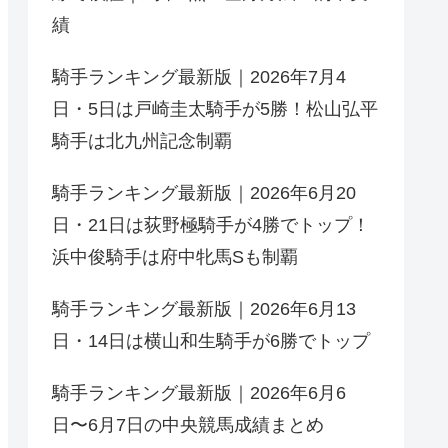
績
騎手ランキング最新版｜2026年7月4
日・5日は戸崎圭太騎手が5勝！松山弘平
騎手は北九州記念制覇
騎手ランキング最新版｜2026年6月20
日・21日は荻野極騎手が4勝でトップ！
浜中俊騎手は府中牝馬Sも制覇
騎手ランキング最新版｜2026年6月13
日・14日は横山和生騎手が6勝でトップ
騎手ランキング最新版｜2026年6月6
日〜6月7日の中央競馬成績まとめ