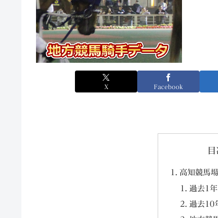
X
Facebook
目
高知競馬
過去1
過去1