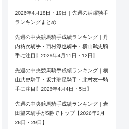
2026年4月18日・19日｜先週の活躍騎手
ランキングまとめ
先週の中央競馬騎手成績ランキング｜丹
内祐次騎手・西村淳也騎手・横山武史騎
手に注目〖2026年4月11日・12日〗
先週の中央競馬騎手成績ランキング｜横
山武史騎手・坂井瑠星騎手・北村友一騎
手に注目〖2026年4月4日・5日〗
先週の中央競馬騎手成績ランキング｜岩
田望来騎手が5勝でトップ【2026年3月
28日・29日】