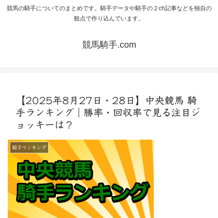
競馬の騎手についてのまとめです。騎手データや騎手の２ch記事などを独自の
観点で作り込んでいます。
競馬騎手.com
【2025年8月27日・28日】中央競馬 騎
手ランキング｜勝率・回収率で見る注目ジ
ョッキーは？
騎手ランキング