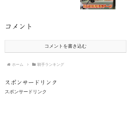
コメント
コメントを書き込む
ホーム
騎手ランキング
スポンサードリンク
スポンサードリンク