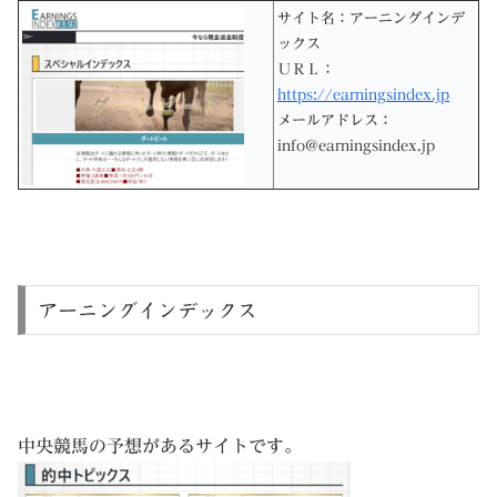
サイト名：アーニングインデ
ックス
ＵＲＬ：
https://earningsindex.jp
メールアドレス：
info@earningsindex.jp
アーニングインデックス
中央競馬の予想があるサイトです。