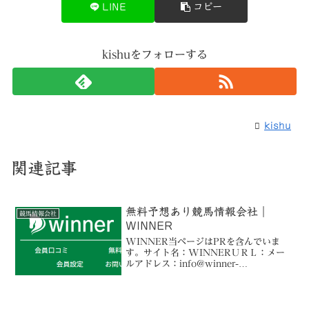
LINE
コピー
kishuをフォローする
kishu
関連記事
無料予想あり競馬情報会社｜
競馬情報会社
WINNER
WINNER当ページはPRを含んでいま
す。サイト名：WINNERＵＲＬ：メー
ルアドレス：info@winner-
horse.orgWINNER競馬情報WINNER
的中報告競馬情報WINNER管理人評価
競馬情報WINNER評価※ 中央競馬予
想...