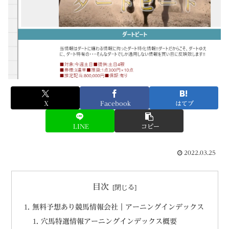
X
Facebook
はてブ
LINE
コピー
2022.03.25
目次
無料予想あり競馬情報会社｜アーニングインデックス
穴馬特選情報アーニングインデックス概要