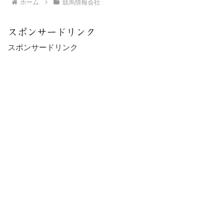
ホーム
競馬情報会社
スポンサードリンク
スポンサードリンク