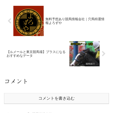
無料予想あり競馬情報会社｜穴馬特選情
報よろずや
【ルメールと東京競馬場】プラスになる
おすすめなデータ
コメント
コメントを書き込む