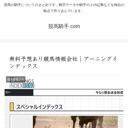
競馬の騎手についてのまとめです。騎手データや騎手の２ch記事などを独自の
観点で作り込んでいます。
競馬騎手.com
無料予想あり競馬情報会社｜アーニングイ
ンデックス
競馬情報会社