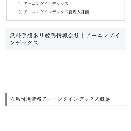
アーニングインデックス
アーニングインデックス管理人評価
無料予想あり競馬情報会社｜アーニングイ
ンデックス
穴馬特選情報アーニングインデックス概要