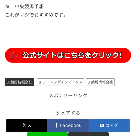
※ 中央競馬予想
これがマジでおすすめです。
競馬情報会社
アーニングインデックス
競馬情報会社
スポンサーリンク
シェアする
X
Facebook
はてブ